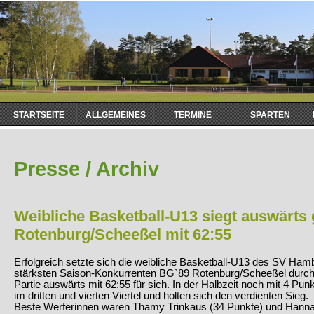
Navigation
STARTSEITE
ALLGEMEINES
TERMINE
SPARTEN
überspringen
Presse / Archiv
Weibliche Basketball-U13 siegt auswärts
Rotenburg/Scheeßel mit 62:55
Erfolgreich setzte sich die weibliche Basketball-U13 des SV Ha
stärksten Saison-Konkurrenten BG`89 Rotenburg/Scheeßel durch
Partie auswärts mit 62:55 für sich. In der Halbzeit noch mit 4 Pun
im dritten und vierten Viertel und holten sich den verdienten Sieg.
Beste Werferinnen waren Thamy Trinkaus (34 Punkte) und Hanna 