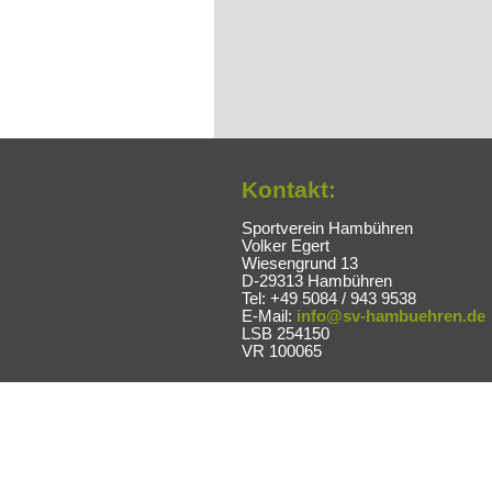
Kontakt:
Sportverein Hambühren
Volker Egert
Wiesengrund 13
D-29313 Hambühren
Tel: +49 5084 / 943 9538
E-Mail:
info@sv-hambuehren.de
LSB 254150
VR 100065