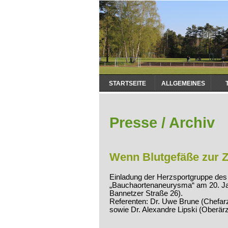
Navigation
STARTSEITE
ALLGEMEINES
überspringen
Presse / Archiv
Wenn Blutgefäße zur 
Einladung der Herzsportgruppe de
„Bauchaortenaneurysma“ am 20. Jan
Bannetzer Straße 26).
Referenten: Dr. Uwe Brune (Chefarz
sowie Dr. Alexandre Lipski (Oberärzt