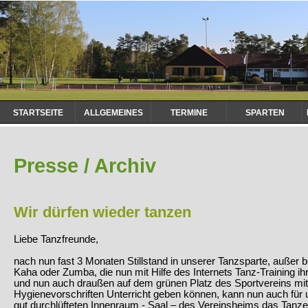
Navigation
STARTSEITE
ALLGEMEINES
TERMINE
SPARTEN
überspringen
Presse / Archiv
Wir dürfen wieder tanzen
Liebe Tanzfreunde,
nach nun fast 3 Monaten Stillstand in unserer Tanzsparte, außer
Kaha oder Zumba, die nun mit Hilfe des Internets Tanz-Training i
und nun auch draußen auf dem grünen Platz des Sportvereins mit
Hygienevorschriften Unterricht geben können, kann nun auch für
gut durchlüfteten Innenraum - Saal – des Vereinsheims das Tanze