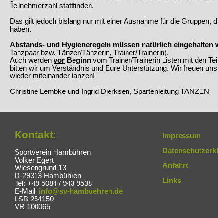
Teilnehmerzahl stattfinden.
Das gilt jedoch bislang nur mit einer Ausnahme für die Gruppen, 
haben.
Abstands- und Hygieneregeln müssen natürlich eingehalten
Tanzpaar bzw. Tänzer/Tänzerin, Trainer/Trainerin).
Auch werden
vor
Beginn
vom Trainer/Trainerin Listen mit den T
bitten wir um Verständnis und Eure Unterstützung. Wir freuen uns
wieder miteinander tanzen!
Christine Lembke und Ingrid Dierksen, Spartenleitung TANZEN
Kontakt:
Impressum
Datenschutzerk
Sportverein Hambühren
Volker Egert
Anfahrt
Wiesengrund 13
D-29313 Hambühren
Links
Tel: +49 5084 / 943 9538
E-Mail:
info@sv-hambuehren.de
LSB 254150
VR 100065