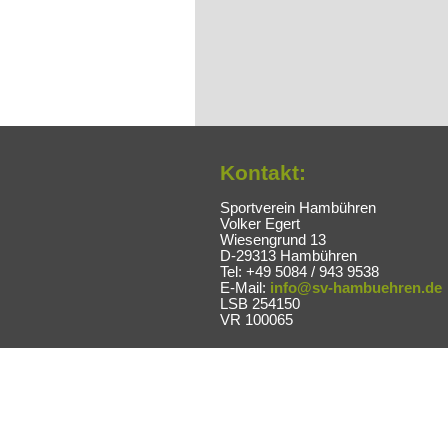
Kontakt:
Sportverein Hambühren
Volker Egert
Wiesengrund 13
D-29313 Hambühren
Tel: +49 5084 / 943 9538
E-Mail:
info@sv-hambuehren.de
LSB 254150
VR 100065