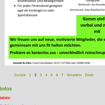
Zurück
1
2
3
4
5
6
7
Vorwärts
Ende
Infos
NEWS
: