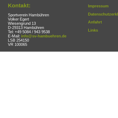
Kontakt:
Impressum
Datenschutzerk
Sportverein Hambühren
Volker Egert
Anfahrt
Wiesengrund 13
D-29313 Hambühren
Links
Tel: +49 5084 / 943 9538
E-Mail:
info@sv-hambuehren.de
LSB 254150
VR 100065