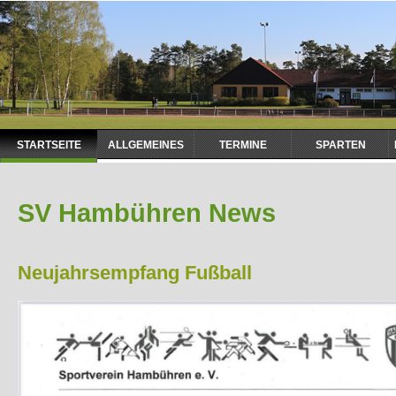
Navigation
STARTSEITE
ALLGEMEINES
TERMINE
SPARTEN
überspringen
SV Hambühren News
Neujahrsempfang Fußball