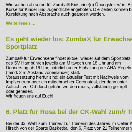
Wir suchen ab sofort für Zumba® Kids eine(n) Übungsleiter/-in. B
Kurse für Kinder und Jugendliche angeboten. Die Zeiten können be
Kursleitung nach Absprache auch geändert werden.
Kursleiter/-
Weiterlesen …
in
für
Zumba
Es geht wieder los: Zumba® für Erwachs
Kids®
Sportplatz
gesucht
Zumba® für Erwachsene findet aktuell wieder auf dem Sportplatz
des SV Hambühren jeweils am Mittwoch um 18 Uhr und am
Donnerstag ab 19 Uhr, natürlich unter Einhaltung der AHA-Regeln
(mind. 2 m Abstand voneinander) statt.
Voraussetzung hierfür sind: ein aktueller Test mit Nachweis vom
Impfzentrum oder ein mitgebrachter Coronatest, der dann unter
Aufsicht vor Ort durchgeführt werden muss, vollständig geimpft
oder genesen.
Wir freuen uns auf Euch!
6. Platz für Rosa bei der CK-Wahl zum/r T
Bei der 33. Wahl zum Trainer/ zur Trainerin des Jahres im Celler K
Hirsch von der Sparte Basketball den 6. Platz von 21 Teilnehmern