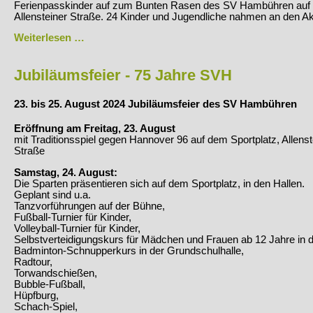
Ferienpasskinder auf zum Bunten Rasen des SV Hambühren auf 
Allensteiner Straße. 24 Kinder und Jugendliche nahmen an den Akt
Bunter
Weiterlesen …
Rasen
in
Hambühren
Jubiläumsfeier - 75 Jahre SVH
23. bis 25. August 2024 Jubiläumsfeier des SV Hambühren
Eröffnung am Freitag, 23. August
mit Traditionsspiel gegen Hannover 96 auf dem Sportplatz, Allenst
Straße
Samstag, 24. August:
Die Sparten präsentieren sich auf dem Sportplatz, in den Hallen.
Geplant sind u.a.
Tanzvorführungen auf der Bühne,
Fußball-Turnier für Kinder,
Volleyball-Turnier für Kinder,
Selbstverteidigungskurs für Mädchen und Frauen ab 12 Jahre in d
Badminton-Schnupperkurs in der Grundschulhalle,
Radtour,
Torwandschießen,
Bubble-Fußball,
Hüpfburg,
Schach-Spiel,