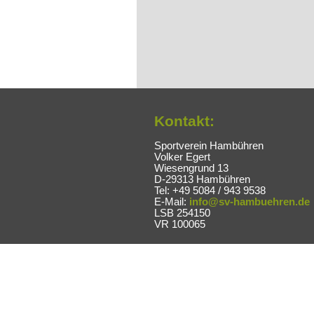
Kontakt:
Sportverein Hambühren
Volker Egert
Wiesengrund 13
D-29313 Hambühren
Tel: +49 5084 / 943 9538
E-Mail:
info@sv-hambuehren.de
LSB 254150
VR 100065