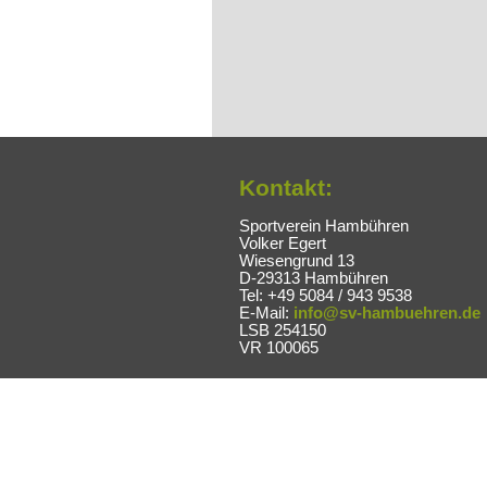
Kontakt:
Sportverein Hambühren
Volker Egert
Wiesengrund 13
D-29313 Hambühren
Tel: +49 5084 / 943 9538
E-Mail:
info@sv-hambuehren.de
LSB 254150
VR 100065