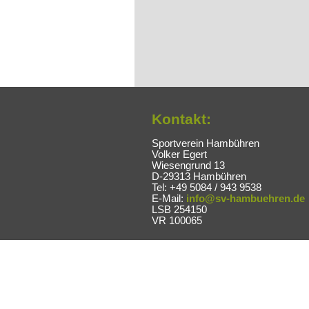
Kontakt:
Sportverein Hambühren
Volker Egert
Wiesengrund 13
D-29313 Hambühren
Tel: +49 5084 / 943 9538
E-Mail:
info@sv-hambuehren.de
LSB 254150
VR 100065