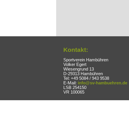
Kontakt:
Sportverein Hambühren
Volker Egert
Wiesengrund 13
D-29313 Hambühren
Tel: +49 5084 / 943 9538
E-Mail:
info@sv-hambuehren.de
LSB 254150
VR 100065